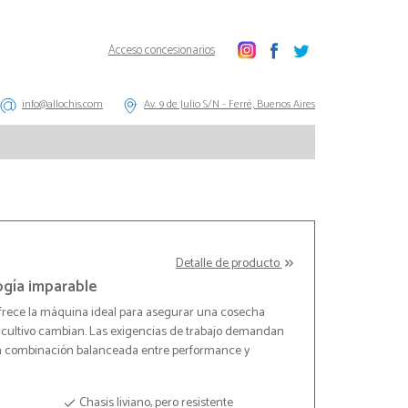
Acceso concesionarios
info@allochis.com
Av. 9 de Julio S/N - Ferré, Buenos Aires
Detalle de producto
ogía imparable
frece la máquina ideal para asegurar una cosecha
el cultivo cambian. Las exigencias de trabajo demandan
la combinación balanceada entre performance y
Chasis liviano, pero resistente