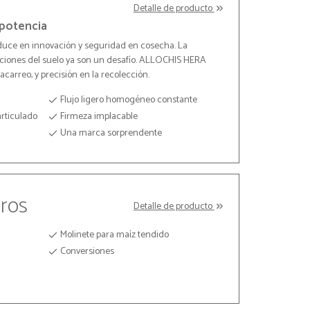
Detalle de producto
potencia
uce en innovación y seguridad en cosecha. La
diciones del suelo ya son un desafío. ALLOCHIS HERA
acarreo, y precisión en la recolección.
Flujo ligero homogéneo constante
articulado
Firmeza implacable
Una marca sorprendente
tros
Detalle de producto
Molinete para maíz tendido
Conversiones